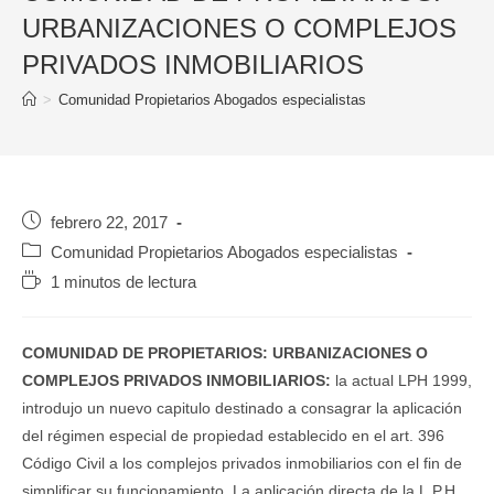
URBANIZACIONES O COMPLEJOS
PRIVADOS INMOBILIARIOS
>
Comunidad Propietarios Abogados especialistas
Publicación
febrero 22, 2017
de
Categoría
Comunidad Propietarios Abogados especialistas
la
de
Tiempo
1 minutos de lectura
entrada:
la
de
entrada:
lectura:
COMUNIDAD DE PROPIETARIOS: URBANIZACIONES O
COMPLEJOS PRIVADOS INMOBILIARIOS:
la actual LPH 1999,
introdujo un nuevo capitulo destinado a consagrar la aplicación
del régimen especial de propiedad establecido en el art. 396
Código Civil a los complejos privados inmobiliarios con el fin de
simplificar su funcionamiento. La aplicación directa de la L.P.H.