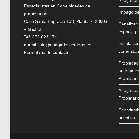
Abogados 
Especialistas en Comunidades de
Impago de
propietarios
Calle Santa Engracia 108, Planta 7, 28003
Canalizaci
– Madrid.
espacio pr
Tef.
675 623 174
Instalació
e-mail:
info@abogadoscenteno.es
comunitari
Formulario de contacto
Propiedad,
automátic
Propietari
Abogados 
Propietari
Servidumb
privativo